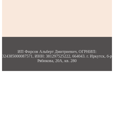
ИП Фирсов Альберт Дмитриевич, ОГРНИП:
324385000087571, ИНН: 381297525222, 664043. г. Иркутск, б-р
Рябикова, 20А, кв. 280