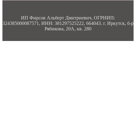
ИП Фирсов Альберт Дмитриевич, ОГРНИП:
324385000087571, ИНН: 381297525222, 664043. г. Иркутск, б-р
Рябикова, 20А, кв. 280