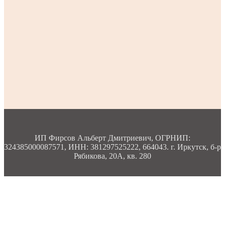
ИП Фирсов Альберт Дмитриевич, ОГРНИП:
324385000087571, ИНН: 381297525222, 664043. г. Иркутск, б-р
Рябикова, 20А, кв. 280