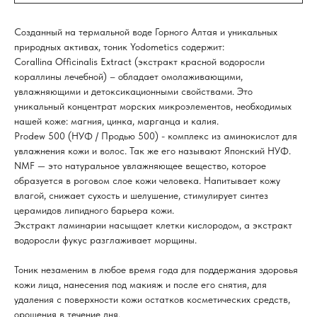
Созданный на термальной воде Горного Алтая и уникальных
природных активах, тоник Yodometics содержит:
Corallina Officinalis Extract (экстракт красной водоросли
кораллины лечебной) – обладает омолаживающими,
увлажняющими и детоксикационными свойствами. Это
уникальный концентрат морских микроэлементов, необходимых
нашей коже: магния, цинка, марганца и калия.
Prodew 500 (НУФ / Продью 500) - комплекс из аминокислот для
увлажнения кожи и волос. Так же его называют Японский НУФ.
NMF — это натуральное увлажняющее вещество, которое
образуется в роговом слое кожи человека. Напитывает кожу
влагой, снижает сухость и шелушение, стимулирует синтез
церамидов липидного барьера кожи.
Экстракт ламинарии насыщает клетки кислородом, а экстракт
водоросли фукус разглаживает морщины.
Тоник незаменим в любое время года для поддержания здоровья
кожи лица, нанесения под макияж и после его снятия, для
удаления с поверхности кожи остатков косметических средств,
орошения в течение дня.