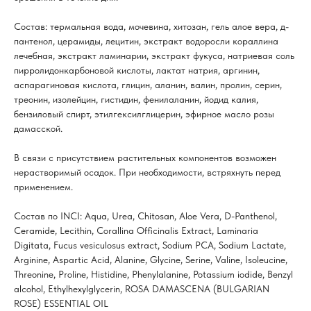
Состав: термальная вода, мочевина, хитозан, гель алое вера, д-
пантенол, церамиды, лецитин, экстракт водоросли кораллина
лечебная, экстракт ламинарии, экстракт фукуса, натриевая соль
пирролидонкарбоновой кислоты, лактат натрия, аргинин,
аспарагиновая кислота, глицин, аланин, валин, пролин, серин,
треонин, изолейцин, гистидин, фенилаланин, йодид калия,
бензиловый спирт, этилгексилглицерин, эфирное масло розы
дамасской.
В связи с присутствием растительных компонентов возможен
нерастворимый осадок. При необходимости, встряхнуть перед
применением.
Состав по INCI: Aqua, Urea, Chitosan, Aloe Vera, D-Panthenol,
Ceramide, Lecithin, Corallina Officinalis Extract, Laminaria
Digitata, Fucus vesiculosus extract, Sodium PCA, Sodium Lactate,
Arginine, Aspartic Acid, Alanine, Glycine, Serine, Valine, Isoleucine,
Threonine, Proline, Histidine, Phenylalanine, Potassium iodide, Benzyl
alcohol, Ethylhexylglycerin, ROSA DAMASCENA (BULGARIAN
ROSE) ESSENTIAL OIL