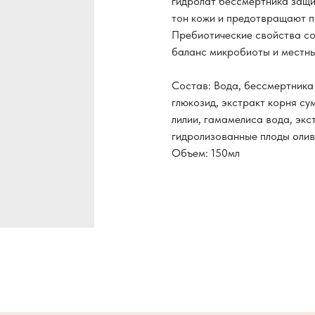
гидролат бессмертника защи
тон кожи и предотвращают п
Пребиотические свойства с
баланс микробиоты и местны
Состав: Вода, бессмертника 
глюкозид, экстракт корня су
лилии, гамамелиса вода, экс
гидролизованные плоды олив
Объем: 150мл