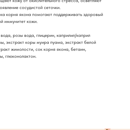
щают кожу от окислительного стресса, осветляют
оявление сосудистой сеточки.
ока корня якона помогают поддерживать здоровый
й иммунитет кожи.
вода, розы вода, глицерин, каприлил/каприл
мы, экстракт коры муира пуама, экстракт белой
тракт жимолости, сок корня якона, бетаин,
ы, глюконолактон.