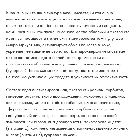
Биоактивный тоник с гиалуроновой кислотой интенсивно
увлажняет кожу, тонизирует и наполняет жизненной энергией,
освежает цвет лица. Восстанавливает упругость и гладкость
кожи. Активный комплекс на основе масла облепихи и экстракта
крапивы насыщает витаминами и микроэлементами, улучшает
микроциркуляцию, активизирует обмен веществ в коже,
укрепляет ее защитные свойства. Дигидрокверцитин оказывает
активное антиоксидантное действие, применяется для
профилактики образования и усиления сосудистых звездочек
(купероза). Тоник мягко очищает кожу, подготавливает ее к
нанесению ухаживающих средств и усиливает их эффективность.
Состав: вода дистиллированная, экстракт крапивы, сорбитол,
глицерин растительного происхождения, моноолеат глицерина,
кокоглюкозид, масло алтайской облепихи, масло оливковое,
эфирное масло апельсина, натрия аскорбилфосфат, гель
гиалуроновой кислоты, гель алоэ вера, экстракт японской
жимолости, линалоол, дигидрокверцетин, токоферола ацетат
(витамин Е), комплекс незаменимых полиненасыщенных жирных
кислот (витамин F), гуаровая камедь.