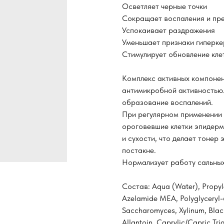
Осветляет черные точки
Сокращает воспаления и пре
Успокаивает раздражения
Уменьшает признаки гиперк
Стимулирует обновление кле
Комплекс активных компонен
антимикробной активностью.
образование воспалений.
При регулярном применении 
ороговевшие клетки эпидерм
и сухости, что делает тонер
постакне.
Нормализует работу сальных 
Состав: Aqua (Water), Propyl
Azelamide MEA, Polyglyceryl-6
Saccharomyces, Xylinum, Black
Allantoin, Caprylic/Capric Tri