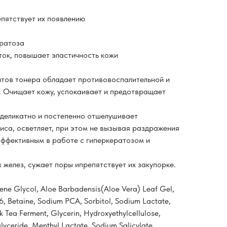
пятствует их появлению
ератоза
ток, повышает эластичность кожи
тов тонера обладает противовоспалительной и
 Очищает кожу, успокаивает и предотвращает
деликатно и постепенно отшелушивает
иса, осветляет, при этом не вызывая раздражения
 эффективным в работе с гиперкератозом и
желез, сужает поры ипрепятствует их закупорке.
ene Glycol, Aloe Barbadensis(Aloe Vera) Leaf Gel,
, Betaine, Sodium PCA, Sorbitol, Sodium Lactate,
 Tea Ferment, Glycerin, Hydroxyethylcellulose,
glyceride, Menthyl Lactate, Sodium Salicylate,