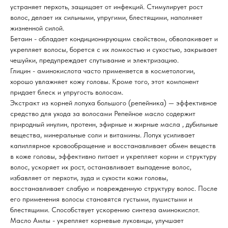
устраняет перхоть, защищает от инфекций. Стимулирует рост
волос, делает их сильными, упругими, блестящими, наполняет
жизненной силой.
Бетаин - обладает кондиционирующим свойством, обволакивает и
укрепляет волосы, борется с их ломкостью и сухостью, закрывает
чешуйки, предупреждает спутывание и электризацию.
Глицин - аминокислота часто применяется в косметологии,
хорошо увлажняет кожу головы. Кроме того, этот компонент
придает блеск и упругость волосам.
Экстракт из корней лопуха большого (репейника) — эффективное
средство для ухода за волосами Репейное масло содержит
природный инулин, протеин, эфирные и жирные масла , дубильные
вещества, минеральные соли и витамины. Лопух усиливает
капиллярное кровообращение и восстанавливает обмен веществ
в коже головы, эффективно питает и укрепляет корни и структуру
волос, ускоряет их рост, останавливает выпадение волос,
избавляет от перхоти, зуда и сухости кожи головы,
восстанавливает слабую и поврежденную структуру волос. После
его применения волосы становятся густыми, пушистыми и
блестящими. Способствует ускорению синтеза аминокислот.
Масло Амлы - укрепляет корневые луковицы, улучшает