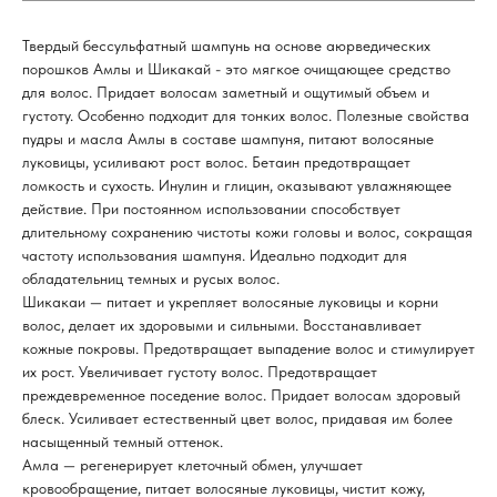
Твердый бессульфатный шампунь на основе аюрведических
порошков Амлы и Шикакай - это мягкое очищающее средство
для волос. Придает волосам заметный и ощутимый объем и
густоту. Особенно подходит для тонких волос. Полезные свойства
пудры и масла Амлы в составе шампуня, питают волосяные
луковицы, усиливают рост волос. Бетаин предотвращает
ломкость и сухость. Инулин и глицин, оказывают увлажняющее
действие. При постоянном использовании способствует
длительному сохранению чистоты кожи головы и волос, сокращая
частоту использования шампуня. Идеально подходит для
обладательниц темных и русых волос.
Шикакаи — питает и укрепляет волосяные луковицы и корни
волос, делает их здоровыми и сильными. Восстанавливает
кожные покровы. Предотвращает выпадение волос и стимулирует
их рост. Увеличивает густоту волос. Предотвращает
преждевременное поседение волос. Придает волосам здоровый
блеск. Усиливает естественный цвет волос, придавая им более
насыщенный темный оттенок.
Амла — регенерирует клеточный обмен, улучшает
кровообращение, питает волосяные луковицы, чистит кожу,