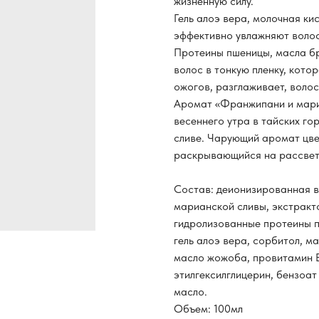
жизненную силу.
Гель алоэ вера, молочная ки
эффективно увлажняют воло
Протеины пшеницы, масла б
волос в тонкую пленку, кот
ожогов, разглаживает, волос
Аромат «Франжипани и мариа
весеннего утра в тайских го
сливе. Чарующий аромат цв
раскрывающийся на рассвет
Состав: деионизированная в
марианской сливы, экстракт
гидролизованные протеины п
гель алоэ вера, сорбитол, м
масло жожоба, провитамин В
этилгексилглицерин, бензоа
масло.
Объем: 100мл