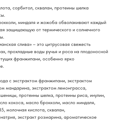
слота, сорбитол, сквалан, протеины шелка
сы.
рокколи, миндаля и жожоба обволакивают каждый
орая защищающую от термического и солнечного
ы.
нская слива» – это цитрусовая свежесть
рах, прохладные воды ручья и роса на плодоносной
етущих франжипани, особенно ярко
е.
ода c экстрактом франжипани, экстрактом
ом мандарина, экстрактом лемонграсса,
шеницы, протеины шелка, протеины риса, инулин,
асло кокоса, масло брокколи, масло миндаля,
5, молочная кислота, сквалан,
т натрия, экстракт розмарина, ароматическое