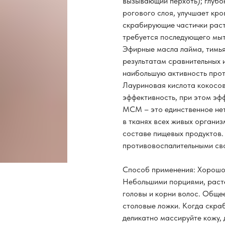
вызывающий перхоть); глубо
рогового слоя, улучшает кр
скрабирующие частички раст
требуется последующего мы
Эфирные масла лайма, тимья
результатам сравнительных 
наибольшую активность прот
Лауриновая кислота кокосо
эффективность, при этом эф
МСМ – это единственное нет
в тканях всех живых организ
составе пищевых продуктов
противовоспалительными сво
Способ применения: Хорошо 
Небольшими порциями, расте
головы и корни волос. Общее
столовые ложки. Когда скраб
деликатно массируйте кожу,