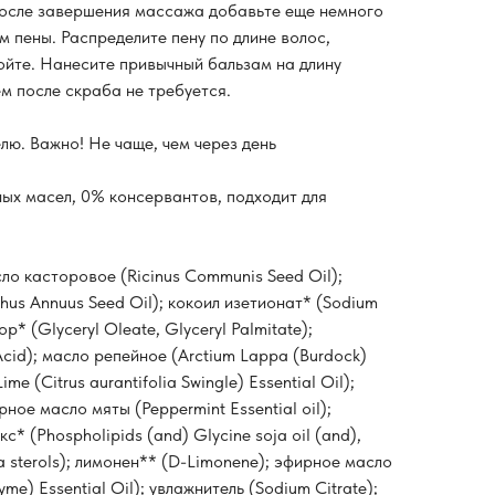
После завершения массажа добавьте еще немного
м пены. Распределите пену по длине волос,
ойте. Нанесите привычный бальзам на длину
м после скраба не требуется.
лю. Важно! Не чаще, чем через день
ых масел, 0% консервантов, подходит для
сло касторовое (Ricinus Communis Seed Oil);
hus Annuus Seed Oil); кокоил изетионат* (Sodium
ор* (Glyceryl Oleate, Glyceryl Palmitate);
Acid); масло репейное (Arctium Lappa (Burdock)
me (Citrus aurantifolia Swingle) Essential Oil);
ное масло мяты (Peppermint Essential oil);
 (Phospholipids (and) Glycine soja oil (and),
ja sterols); лимонен** (D-Limonene); эфирное масло
me) Essential Oil); увлажнитель (Sodium Citrate);