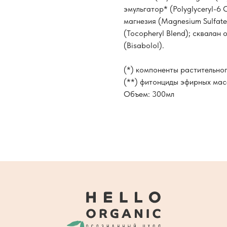
эмульгатор* (Polyglyceryl-6 
магнезия (Magnesium Sulfate
(Tocopheryl Blend); сквалан
(Bisabolol).
(*) компоненты растительно
(**) фитонциды эфирных мас
Объем: 300мл