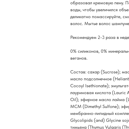
образовал кремовую пену. 
воды, чтобы увеличился объе
деликатно помассируйте, см
волос. Мытье волос шампуне
Рекомендуем 2-3 раза в неде
0% силиконов, 0% минеральн
веганов.
Состав: сахар (Sucrose); ма
масло подсолнечное (Heliant
Cocoyl Isethionate); эмульгат
лауриновая кислота (Lauric 
Oil); эфирное масло лайма (Li
МСМ (Dimethyl Sulfone); эфир
мембранно-липидный комплекс*
Glycolipids (and) Glycine so
тимьяна (Thymus Vulgaris (Thy