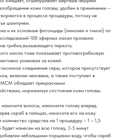
ко очищает, отшелушивает мертвые чешуйки
овообращение кожи головы; удобен в применении –
воряются в процессе процедуры, потому не
тья шампунем.
на и их основные фитонциды (лимонен и тимол) по
исследований 108 эфирных масел проявили
ив грибка,вызывающего перхоть.
вого масла тоже показывает противогрибковую
фективно ухаживая за кожей.
оксичное соединение серы, которое присутствует
мов, включая человека, а также поступает в
. МСМ обладает прекрасными
йствами, нормализуя состояние кожи головы.
намочите волосы, наклоните голову вперед.
рев скраб в пальцах, наносите его на кожу
 количество средства на 1 процедуру – 1 – 1,5
 будет нанесен на всю голову, 3-5 минут
 добавляя небольшими порциями воду, чтобы скраб