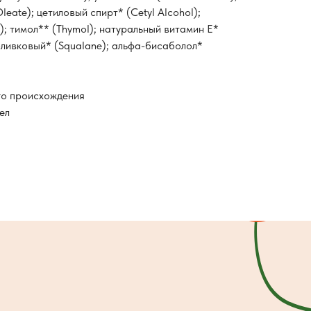
Oleate); цетиловый спирт* (Сetyl Alcohol);
); тимол** (Thymol); натуральный витамин Е*
 оливковый* (Squalane); альфа-бисаболол*
го происхождения
ел