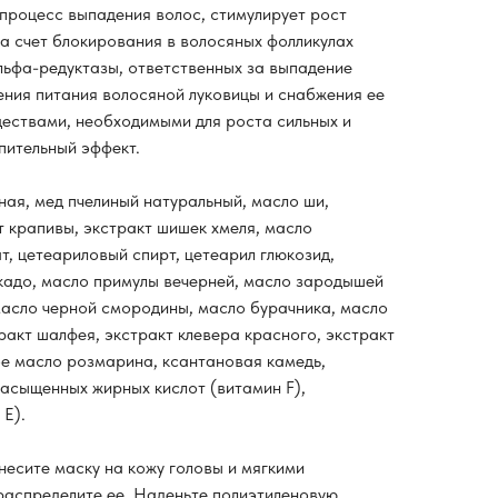
 процесс выпадения волос, стимулирует рост
за счет блокирования в волосяных фолликулах
ьфа-редуктазы, ответственных за выпадение
шения питания волосяной луковицы и снабжения ее
ествами, необходимыми для роста сильных и
пительный эффект.
ная, мед пчелиный натуральный, масло ши,
т крапивы, экстракт шишек хмеля, масло
т, цетеариловый спирт, цетеарил глюкозид,
окадо, масло примулы вечерней, масло зародышей
масло черной смородины, масло бурачника, масло
ракт шалфея, экстракт клевера красного, экстракт
е масло розмарина, ксантановая камедь,
асыщенных жирных кислот (витамин F),
 Е).
есите маску на кожу головы и мягкими
аспределите ее. Наденьте полиэтиленовую