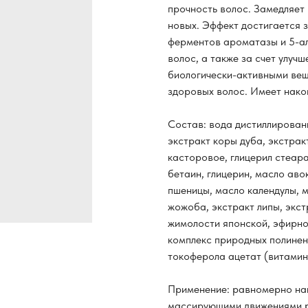
прочность волос. Замедляет
новых. Эффект достигается 
ферментов ароматазы и 5-ал
волос, а также за счет улуч
биологически-активными вещ
здоровых волос. Имеет нако
Состав: вода дистиллирован
экстракт коры дуба, экстрак
касторовое, глицерил стеара
бетаин, глицерин, масло ав
пшеницы, масло календулы, 
жожоба, экстракт липы, экст
жимолости японской, эфирно
комплекс природных полинен
токоферола ацетат (витамин
Применение: равномерно нан
массирующими движениями р