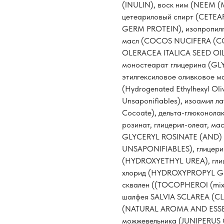
(INULIN), воск ним (NEEM 
цетеариловый спирт (CETE
GERM PROTEIN), изопропилп
масл (COCOS NUCIFERA (CO
OLERACEA ITALICA SEED OIL
моностеарат глицерина (G
этилгексиловое оливковое м
(Hydrogenated Ethylhexyl Oli
Unsaponifiables), изоамил ла
Cocoate), дельта-глюконол
розинат, глицерил-олеат, ма
GLYCERYL ROSINATE (AND) 
UNSAPONIFIABLES), глицери
(HYDROXYETHYL UREA), глиц
хлорид (HYDROXYPROPYL GUA
сквален ((TOCOPHEROl (mix
шалфея SALVIA SCLAREA (CL
(NATURAL AROMA AND ESSEN
можжевельника (JUNIPERUS