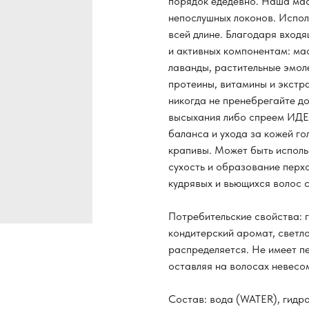
порядок едедевно. Наша ма
непослушных локонов. Испол
всей длине. Благодаря вход
и активных компонентам: ма
лаванды, растительные эмол
протеины, витамины и экстр
никогда не пренебрегайте д
высыхания либо спреем ИД
баланса и ухода за кожей г
крапивы. Может быть исполь
сухость и образование перхо
кудрявых и вьющихся волос 
Потребительские свойства: 
кондитерский аромат, светло
распределяется. Не имеет п
оставляя на волосах невесо
Состав: вода (WATER), гидр