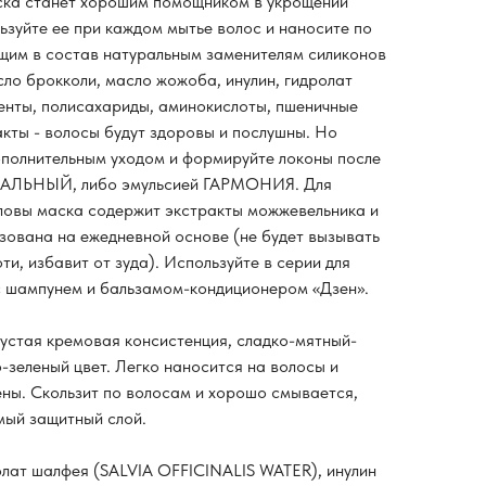
ска станет хорошим помощником в укрощении
ьзуйте ее при каждом мытье волос и наносите по
ящим в состав натуральным заменителям силиконов
сло брокколи, масло жожоба, инулин, гидролат
енты, полисахариды, аминокислоты, пшеничные
акты - волосы будут здоровы и послушны. Но
ополнительным уходом и формируйте локоны после
ЕАЛЬНЫЙ, либо эмульсией ГАРМОНИЯ. Для
оловы маска содержит экстракты можжевельника и
зована на ежедневной основе (не будет вызывать
ти, избавит от зуда). Используйте в серии для
с шампунем и бальзамом-кондиционером «Дзен».
густая кремовая консистенция, сладко-мятный-
-зеленый цвет. Легко наносится на волосы и
ены. Скользит по волосам и хорошо смывается,
мый защитный слой.
олат шалфея (SALVIA OFFICINALIS WATER), инулин