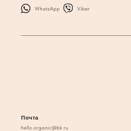
WhatsApp
Viber
Почта
hello.organic@bk.ru