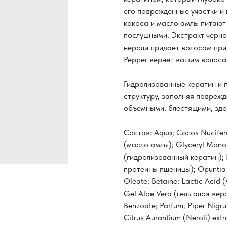
его поврежденные участки и
кокоса и масло амлы питают 
послушными. Экстракт черног
нероли придает волосам при
Pepper вернет вашим волосам
Гидролизованные кератин и 
структуру, заполняя поврежд
объемными, блестящими, зд
Состав: Aqua; Cocos Nucifera
(масло амлы); Glyceryl Monos
(гидролизованный кератин); 
протеины пшеницы); Opuntia F
Oleate; Betaine; Lactic Acid
Gel Aloe Vera (гель алоэ вера
Benzoate; Parfum; Piper Nigr
Citrus Aurantium (Neroli) ext