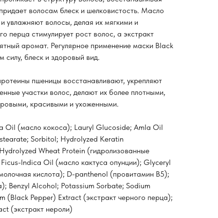
 придает волосам блеск и шелковистость. Масло
и увлажняют волосы, делая их мягкими и
о перца стимулирует рост волос, а экстракт
ятный аромат. Регулярное применение маски Black
 силу, блеск и здоровый вид.
протеины пшеницы восстанавливают, укрепляют
енные участки волос, делают их более плотными,
оровыми, красивыми и ухоженными.
 Oil (масло кокоса); Lauryl Glucoside; Amla Oil
tearate; Sorbitol; Hydrolyzed Keratin
Hydrolyzed Wheat Protein (гидролизованные
icus-Indica Oil (масло кактуса опунции); Glyceryl
 (молочная кислота); D-panthenol (провитамин В5);
); Benzyl Alcohol; Potassium Sorbate; Sodium
um (Black Pepper) Extract (экстракт черного перца);
ract (экстракт нероли)