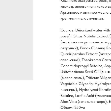
Комплекс экстрактов розы, к
клюквы, апельсина и какао в
Аргановое и льняное масла в
крепкими и эластичными.
Состав: Deionized water with i
розы), Citrus Nobilis Eхtract
(экстракт плода сливы какаду
петрушки), Panax Ginseng Ro
Quadripetalus Extract (экстра
апельсина), Theobroma Cacao 
Cocamidopropyl Betaine, Arga
Usitatissimum Seed Oil (льня
(масло амлы), Triticum Vulg
Vegetable Glycerin, Hydroly
пшеницы), Hydrolyzed Keratin
Betaine, Lactic Acid (молочн
Aloe Vera (гель алоэ-вера), E
Объем: 250мл