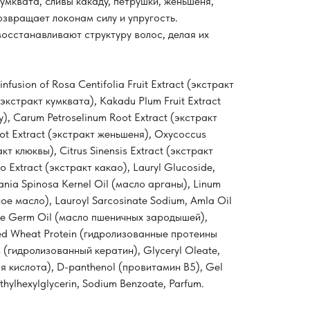
умквата, сливы какаду, петрушки, женьшеня,
озвращает локонам силу и упругость.
осстанавливают структуру волос, делая их
nfusion of Rosa Сentifolia Fruit Extract (экстракт
 (экстракт кумквата), Kakadu Plum Fruit Extract
), Carum Petroselinum Root Eхtract (экстракт
ot Extract (экстракт женьшеня), Oxycoccus
кт клюквы), Citrus Sinensis Extract (экстракт
Eхtract (экстракт какао), Lauryl Glucoside,
nia Spinosa Kernel Oil (масло арганы), Linum
ное масло), Lauroyl Sarcosinate Sodium, Amla Oil
are Germ Oil (масло пшеничных зародышей),
zed Wheat Protein (гидролизованные протеины
 (гидролизованный кератин), Glyceryl Oleate,
ая кислота), D-panthenol (провитамин В5), Gel
thylhexylglycerin, Sodium Benzoate, Parfum.