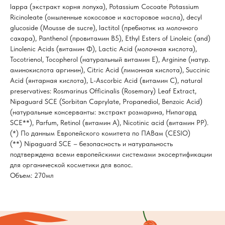
lappa (экстракт корня лопуха), Potassium Cocoate Potassium
Ricinoleate (омыленные кокосовое и касторовое масла), decyl
glucoside (Mousse de sucre), lactitol (пребиотик из молочного
сахара), Panthenol (провитамин В5), Ethyl Esters of Linoleic (and)
Linolenic Acids (витамин Ф), Lactic Acid (молочная кислота),
Tocotrienol, Tocopherol (натуральный витамин Е), Arginine (натур.
аминокислота аргинин), Citric Acid (лимонная кислота), Succinic
Acid (янтарная кислота), L-Ascorbic Acid (витамин С), natural
preservatives: Rosmarinus Officinalis (Rosemary) Leaf Extract,
Nipaguard SCE (Sorbitan Caprylate, Propanediol, Benzoic Acid)
(натуральные консерванты: экстракт розмарина, Нипагард
SCE**), Parfum, Retinol (витамин А), Nicotinic acid (витамин РР).
(*) По данным Европейского комитета по ПАВам (CESIО)
(**) Nipaguard SCE – безопасность и натуральность
подтверждена всеми европейскими системами экосертификации
для органической косметики для волос.
Объем: 270мл