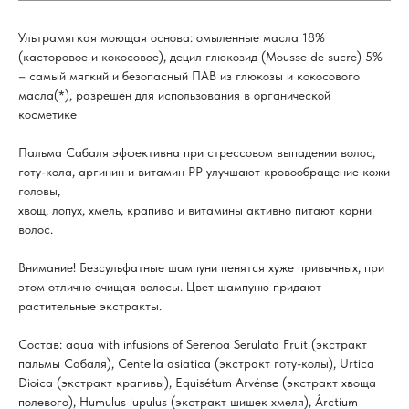
Ультрамягкая моющая основа: омыленные масла 18%
(касторовое и кокосовое), децил глюкозид (Mousse de sucre) 5%
– самый мягкий и безопасный ПАВ из глюкозы и кокосового
масла(*), разрешен для использования в органической
косметике
Пальма Сабаля эффективна при стрессовом выпадении волос,
готу-кола, аргинин и витамин РР улучшают кровообращение кожи
головы,
хвощ, лопух, хмель, крапива и витамины активно питают корни
волос.
Внимание! Безсульфатные шампуни пенятся хуже привычных, при
этом отлично очищая волосы. Цвет шампуню придают
растительные экстракты.
Состав: aqua with infusions of Serenoa Serulata Fruit (экстракт
пальмы Сабаля), Centella asiatica (экстракт готу-колы), Urtica
Dioica (экстракт крапивы), Equisétum Arvénse (экстракт хвоща
полевого), Humulus lupulus (экстракт шишек хмеля), Árctium