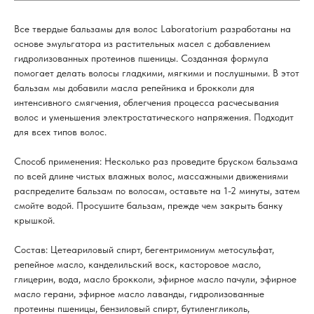
Все твердые бальзамы для волос Laboratorium разработаны на
основе эмульгатора из растительных масел с добавлением
гидролизованных протеинов пшеницы. Созданная формула
помогает делать волосы гладкими, мягкими и послушными. В этот
бальзам мы добавили масла репейника и брокколи для
интенсивного смягчения, облегчения процесса расчесывания
волос и уменьшения электростатического напряжения. Подходит
для всех типов волос.
Способ применения: Несколько раз проведите бруском бальзама
по всей длине чистых влажных волос, массажными движениями
распределите бальзам по волосам, оставьте на 1-2 минуты, затем
смойте водой. Просушите бальзам, прежде чем закрыть банку
крышкой.
Состав: Цетеариловый спирт, бегентримониум метосульфат,
репейное масло, канделильский воск, касторовое масло,
глицерин, вода, масло брокколи, эфирное масло пачули, эфирное
масло герани, эфирное масло лаванды, гидролизованные
протеины пшеницы, бензиловый спирт, бутиленгликоль,