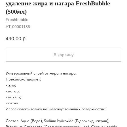
удаление жира и нагара FreshBubble
(500мл)
Freshbubble
УТ-00001185
490,00
р.
В корзину
Универсальный спрей от жира и нагара.
Прекрасно удаляет:
- жир;
- нагар;
- накипь;
- пятна.
Использовать только на щёлочоустойчивых поверхностях!
Состав: Aqua (Вода), Sodium hydroxide (Гидроксид натрия),
Potassium Carbonate (Сода кальцинированная), Coco-glucoside