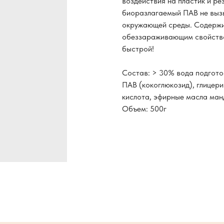
воздействия на пластик и ре
биоразлагаемый ПАВ не выз
окружающей среды. Содержи
обеззараживающим свойством
быстрой!
Состав: > 30% вода подгото
ПАВ (кокоглюкозид), глицер
кислота, эфирные масла ман
Объем: 500г