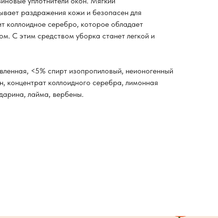
зиновые уплотнители окон. Мягкий
ывает раздражения кожи и безопасен для
т коллоидное серебро, которое обладает
. С этим средством уборка станет легкой и
вленная, <5% спирт изопропиловый, неионогенный
ин, концентрат коллоидного серебра, лимонная
дарина, лайма, вербены.