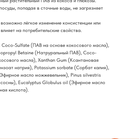
сный растительный ПАВ из кокоса и глюкозы.
посуды, попадая в сточные воды, не загрязняет
 возможно лёгкое изменение консистенции или
е влияет на потребительские свойства.
 Coco-Sulfate (ПАВ на основе кокосового масла),
dopropyl Betaine (Натруральный ПАВ), Coco-
окосового масла), Xanthan Gum (Ксантановая
ензоат натрия), Potassium sorbate (Сорбат калия),
 (Эфирное масло можжевельник), Pinus silvestris
 сосны), Eucalyptus Globulus oil (Эфирное масло
нная кислота).