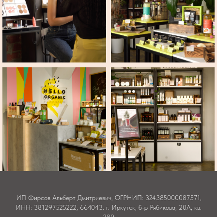
ИП Фирсов Альберт Дмитриевич, ОГРНИП: 324385000087571,
ИНН: 381297525222, 664043. г. Иркутск, б-р Рябикова, 20А, кв.