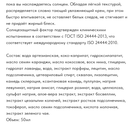
пока вы наслаждаетесь солнцем. Обладая лёгкой текстурой,
распределяется словно тающий увлажняющий крем, при этом
быстро впитывается, не оставляет белых следов, не стягивает и
не придаёт жирный блеск.
Солнцезащитный фактор подтвержден клиническими
испытаниями в соответствии с ГОСТ ISO 24444-2013, что
соответствует международному стандарту ISO 24444:2010.
Состав: вода артезианская, коко-каприлат, гидроксилапатит,
масло семян каранджи, масло кокосовое, воск нима, глицерин,
гидролат лаванды, вода, экстракт порфиры, лецитин, масло
подсолнечника, цетеариловый спирт, сквалан, лизолецитин,
камедь склероция, ксантановая камедь, пуллулан, натрия
левулинат, натрия анисат, глицерил розинат, вода, целлюлоза,
сульфат натрия, алое-вера экстракт, экстракт босвеллии,
экстракт цезальпии колючей, экстракт ростков подсолнечника,
токоферол, масло семян подсолнечника, кислота молочная,
экстракт зеленого чая.
Объем: 50мл