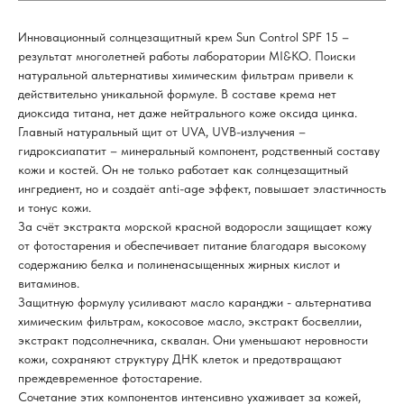
Инновационный солнцезащитный крем Sun Control SPF 15 –
результат многолетней работы лаборатории MI&KO. Поиски
натуральной альтернативы химическим фильтрам привели к
действительно уникальной формуле. В составе крема нет
диоксида титана, нет даже нейтрального коже оксида цинка.
Главный натуральный щит от UVA, UVB-излучения –
гидроксиапатит – минеральный компонент, родственный составу
кожи и костей. Он не только работает как солнцезащитный
ингредиент, но и создаёт anti-age эффект, повышает эластичность
и тонус кожи.
За счёт экстракта морской красной водоросли защищает кожу
от фотостарения и обеспечивает питание благодаря высокому
содержанию белка и полиненасыщенных жирных кислот и
витаминов.
Защитную формулу усиливают масло каранджи - альтернатива
химическим фильтрам, кокосовое масло, экстракт босвеллии,
экстракт подсолнечника, сквалан. Они уменьшают неровности
кожи, сохраняют структуру ДНК клеток и предотвращают
преждевременное фотостарение.
Сочетание этих компонентов интенсивно ухаживает за кожей,