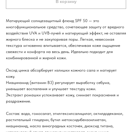
В корзину
Матирующий солнцезащитный флюид SPF 50 — это
многофункциональное средство, сочетающее защиту от вредного
воздействия UVA и UVB-лучей и матирующий эффект, не оставляя
жирного блеска и не закупоривая поры. Легкая, невесомая
текстура мгновенно впитывается, обеспечивая коже ощущение
свежести и комфорта на весь день. Идеально подходит для
комбинированной и жирной кожи.
Оксид цинка абсорбирует излишки кожного сала и матирует
кожу.
Ниацинамид (витамин B3) регулирует выработку себума,
уменьшает воспаления и улучшает текстуру кожи.
Экстракт ромашки успокаивает кожу, снимает покраснения и
раздражение.
Состав: вода, гомосалат, этилгексилсалицилат, октилдодеканол,
растительный глицерин, бутил метоксидибензоилметан,
ниацинамид, масло виноградных косточек, диоксид титана,