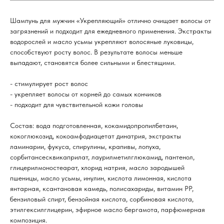
Шампунь для мужчин «Укрепляющий» отлично очищает волосы от
загрязнений и подходит для ежедневного применения. Экстракты
водорослей и масло усьмы укрепляют волосяные луковицы,
способствуют росту волос. В результате волосы меньше
выпадают, становятся более сильными и блестящими.
- стимулирует рост волос
- укрепляет волосы от корней до самых кончиков
- подходит для чувствительной кожи головы
Состав: вода подготовленная, кокамидопропилбетаин,
кокоглюкозид, кокоамфодиацетат динатрия, экстракты
ламинарии, фукуса, спирулины, крапивы, лопуха,
сорбитансесквикаприлат, лаурилметилглюкамид, пантенол,
глицерилмоностеарат, хлорид натрия, масло зародышей
пшеницы, масло усьмы, инулин, кислота лимонная, кислота
янтарная, ксантановая камедь, полисахариды, витамин РР,
бензиловый спирт, бензойная кислота, сорбиновая кислота,
этилгексилглицерин, эфирное масло бергамота, парфюмерная
композиция.