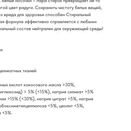
, белые носочки – пара стирок превращает не то
угой цвет радуги. Сохранить чистоту белых вещей,
без вреда для здоровья способен Стиральный
ная формула эффективно справляется с любыми
ральный состав нейтрален для окружающей среды!
ки
 деликатных тканей
ных кислот кокосового масла >30%,
иглюкозид) > 5% (<15%), натрия силикат >5%
ная >15% (<30%), натрия цитрат <5%, натрия
рбоксиметилцеллюлоза <5%, цеолит <5%,
а <5%.