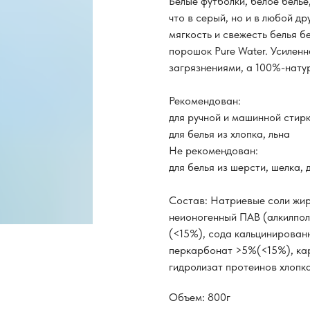
Белые футболки, белое белье
что в серый, но и в любой др
мягкость и свежесть белья 
порошок Pure Water. Усилен
загрязнениями, а 100%-нату
Рекомендован:
для ручной и машинной стир
для белья из хлопка, льна
Не рекомендован:
для белья из шерсти, шелка,
Состав: Натриевые соли жир
неионогенный ПАВ (алкилпол
(<15%), cода кальцинирован
перкарбонат >5%(<15%), ка
гидролизат протеинов хлопк
Объем: 800г