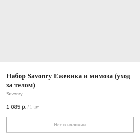
Набор Savonry Ежевика и мимоза (уход
за телом)
Savonry
1 085
р.
/
1 шт
Нет в наличии