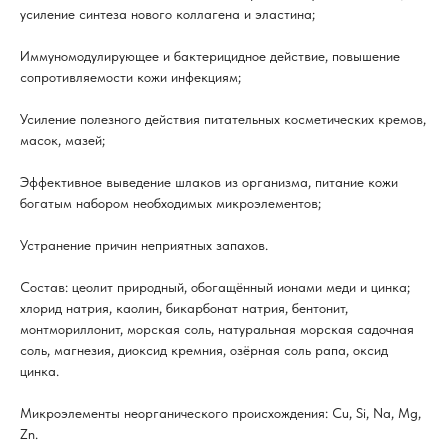
усиление синтеза нового коллагена и эластина;
Иммуномодулирующее и бактерицидное действие, повышение
сопротивляемости кожи инфекциям;
Усиление полезного действия питательных косметических кремов,
масок, мазей;
Эффективное выведение шлаков из организма, питание кожи
богатым набором необходимых микроэлементов;
Устранение причин неприятных запахов.
Состав: цеолит природный, обогащённый ионами меди и цинка;
хлорид натрия, каолин, бикарбонат натрия, бентонит,
монтмориллонит, морская соль, натуральная морская садочная
соль, магнезия, диоксид кремния, озёрная соль рапа, оксид
цинка.
Микроэлементы неорганического происхождения: Cu, Si, Na, Mg,
Zn.