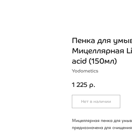
Пенка для умы
Мицеллярная Li
acid (150мл)
Yodometics
1 225
р.
Нет в наличии
Мицеллярная пенка для умыв
предназначена для очищения