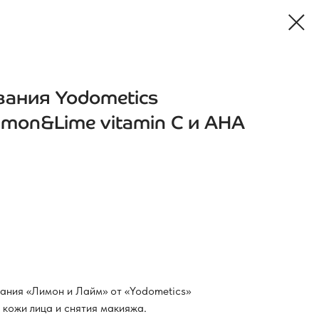
вания Yodometics
mon&Lime vitamin C и AHA
ания «Лимон и Лайм» от «Yodometics»
 кожи лица и снятия макияжа.