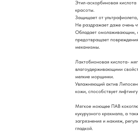
Этил-аскорбиновая кислота 
красоты.
Защищает от ультрафиолета, 
Не раздражает даже очень ч
Обладает омолаживающим, а
предотвращает повреждения 
механизмы.
Лактобионовая кислота- мя
влагоудерживающими свойств
мелкие морщинки.
Увлажняющий актив Липосент
кожи, способствует лифтингу
Мягкое моющее ПАВ кокоглю
кукурузного крахмала, а так
загрязнения и макияж, регул
гладкой.