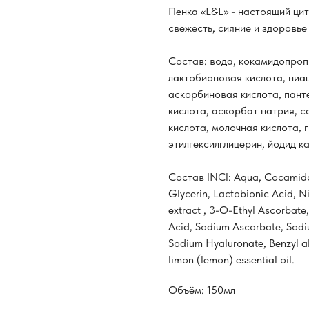
Пенка «L&L» - настоящий ци
свежесть, сияние и здоровье
Состав: вода, кокамидопропи
лактобионовая кислота, ниац
аскорбиновая кислота, пант
кислота, аскорбат натрия, с
кислота, молочная кислота, 
этилгексилглицерин, йодид к
Состав INCI: Aqua, Cocamido
Glycerin, Lactobionic Acid, Ni
extract , 3-O-Ethyl Ascorbate,
Acid, Sodium Ascorbate, Sodium
Sodium Hyaluronate, Benzyl alc
limon (lemon) essential oil.
Объём: 150мл