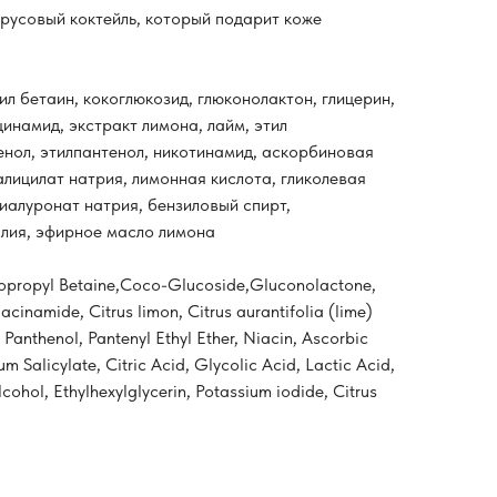
трусовый коктейль, который подарит коже
л бетаин, кокоглюкозид, глюконолактон, глицерин,
инамид, экстракт лимона, лайм, этил
енол, этилпантенол, никотинамид, аскорбиновая
алицилат натрия, лимонная кислота, гликолевая
гиалуронат натрия, бензиловый спирт,
алия, эфирное масло лимона
propyl Betaine,Coco-Glucoside,Gluconolactone,
acinamide, Citrus limon, Citrus aurantifolia (lime)
 Panthenol, Pantenyl Ethyl Ether, Niacin, Ascorbic
 Salicylate, Citric Acid, Glycolic Acid, Lactic Acid,
ohol, Ethylhexylglycerin, Potassium iodide, Citrus