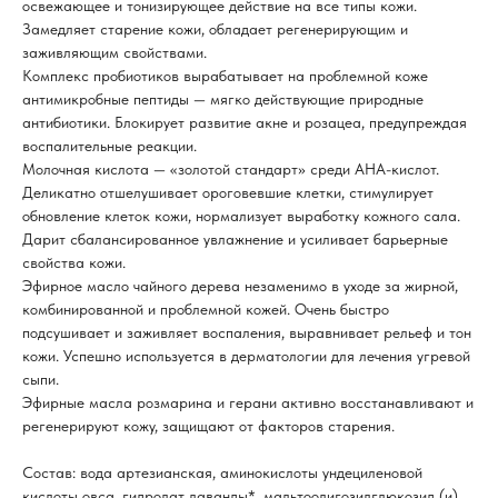
освежающее и тонизирующее действие на все типы кожи.
Замедляет старение кожи, обладает регенерирующим и
заживляющим свойствами.
Комплекс пробиотиков вырабатывает на проблемной коже
антимикробные пептиды — мягко действующие природные
антибиотики. Блокирует развитие акне и розацеа, предупреждая
воспалительные реакции.
Молочная кислота — «золотой стандарт» среди AHA-кислот.
Деликатно отшелушивает ороговевшие клетки, стимулирует
обновление клеток кожи, нормализует выработку кожного сала.
Дарит сбалансированное увлажнение и усиливает барьерные
свойства кожи.
Эфирное масло чайного дерева незаменимо в уходе за жирной,
комбинированной и проблемной кожей. Очень быстро
подсушивает и заживляет воспаления, выравнивает рельеф и тон
кожи. Успешно используется в дерматологии для лечения угревой
сыпи.
Эфирные масла розмарина и герани активно восстанавливают и
регенерируют кожу, защищают от факторов старения.
Состав: вода артезианская, аминокислоты ундециленовой
кислоты овса, гидролат лаванды*, мальтоолигозилглюкозид (и)