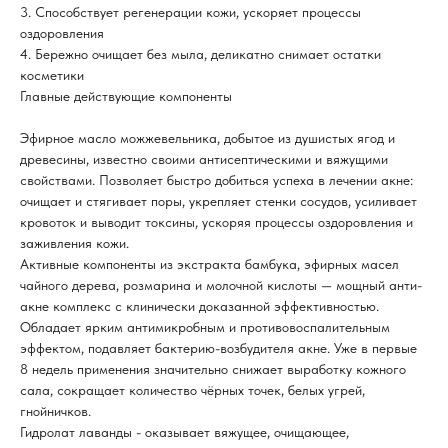
3. Способствует регенерации кожи, ускоряет процессы
оздоровления
4. Бережно очищает без мыла, деликатно снимает остатки
косметики
Главные действующие компоненты
Эфирное масло можжевельника, добытое из душистых ягод и
древесины, известно своими антисептическими и вяжущими
свойствами. Позволяет быстро добиться успеха в лечении акне:
очищает и стягивает поры, укрепляет стенки сосудов, усиливает
кровоток и выводит токсины, ускоряя процессы оздоровления и
заживления кожи.
Активные компоненты из экстракта бамбука, эфирных масел
чайного дерева, розмарина и молочной кислоты — мощный анти-
акне комплекс с клинически доказанной эффективностью.
Обладает ярким антимикробным и противовоспалительным
эффектом, подавляет бактерию-возбудителя акне. Уже в первые
8 недель применения значительно снижает выработку кожного
сала, сокращает количество чёрных точек, белых угрей,
гнойничков.
Гидролат лаванды - оказывает вяжущее, очищающее,