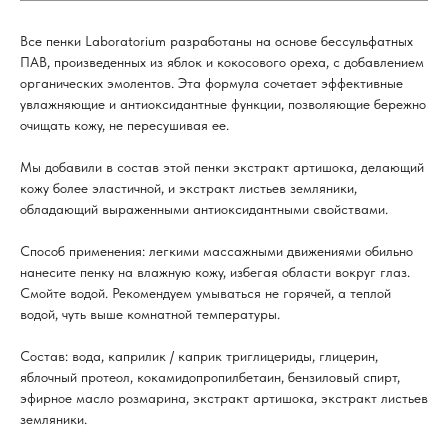
Все пенки Laboratorium разработаны на основе бессульфатных
ПАВ, произведенных из яблок и кокосового ореха, с добавлением
органических эмолентов. Эта формула сочетает эффективные
увлажняющие и антиоксидантные функции, позволяющие бережно
очищать кожу, не пересушивая ее.
Мы добавили в состав этой пенки экстракт артишока, делающий
кожу более эластичной, и экстракт листьев земляники,
обладающий выраженными антиоксидантными свойствами.
Способ применения: легкими массажными движениями обильно
нанесите пенку на влажную кожу, избегая области вокруг глаз.
Смойте водой. Рекомендуем умываться не горячей, а теплой
водой, чуть выше комнатной температуры.
Состав: вода, каприлик / каприк триглицериды, глицерин,
яблочный протеол, кокамидопропилбетаин, бензиловый спирт,
эфирное масло розмарина, экстракт артишока, экстракт листьев
земляники.