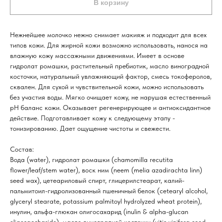
В корзину
Нежнейшее молочко нежно снимает макияж и подходит для всех
типов кожи. Для жирной кожи возможно использовать, нанося на
влажную кожу массажными движениями. Имеет в основе
гидролат ромашки, растительный пребиотик, масло виноградной
косточки, натуральный увлажняющий фактор, смесь токоферолов,
сквален. Для сухой и чувствительной кожи, можно использовать
без участия воды. Мягко очищает кожу, не нарушая естественный
pH баланс кожи. Оказывает регенерирующее и антиоксидантное
действие. Подготавливает кожу к следующему этапу -
тонизированию. Дает ощущение чистоты и свежести.
Состав:
Вода (water), гидролат ромашки (chamomilla recutita
flower/leaf/stem water), воск ним (neem (melia azadirachta linn)
seed wax), цетеариловый спирт, глицерилстеарат, калий-
пальмитоил-гидролизованный пшеничный белок (cetearyl alcohol,
glyceryl stearate, potassium palmitoyl hydrolyzed wheat protein),
инулин, альфа-глюкан олигосахарид (inulin & alpha-glucan