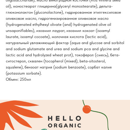
oligosaccharide), масло виноградной косточки (vitis vinifera seed
oil), моностеарат глицерина(glyceryl monostearate), дельта-
глюконолактон (gluconolactone), гидрированное этилгексиловое
оливковое масло, гидрогенизированное оливковое масло
(hydrogenated ethylhexyl olivate (and) hydrogenated olive oil
unsaponifiables), изоамил лаурат, изоамил кокоат (isoamyl
laurate, isoamyl cocoate), молочная кислота (lactic acid),
натуральный увлажняющий фактор (aqua and glucose and sorbitol
and sodium glutamate and urea and sodium pca and glycine and
lactic acid and hydrolyzed wheat prot), токоферол (смесь), бета-
ситостерол, сквален (tocopherol (mixed), beta-sitosterol,
squalene), бензоат натрия (sodium benzoate), сорбат калия
(potassium sorbate).
Объем: 250мл