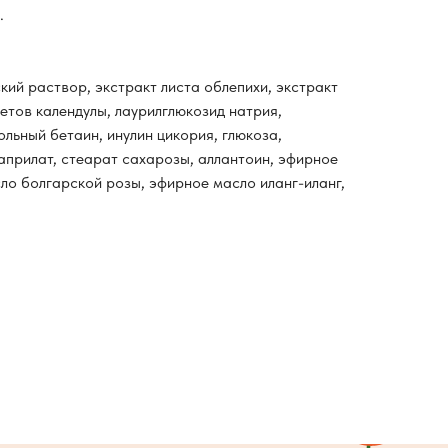
.
ий раствор, экстракт листа облепихи, экстракт
етов календулы, лаурилглюкозид натрия,
ольный бетаин, инулин цикория, глюкоза,
априлат, стеарат сахарозы, аллантоин, эфирное
ло болгарской розы, эфирное масло иланг-иланг,