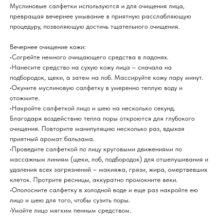
Муслиновые салфетки используются и для очищения лица,
превращая вечернее умывание в приятную расслабляющую
процедуру, позволяющую достичь тщательного очищения.
Вечернее очищение кожи:
•Согрейте немного очищающего средства в ладонях.
•Нанесите средство на сухую кожу лица – сначала на
подбородок, щеки, а затем на лоб. Массируйте кожу пару минут.
•Окуните муслиновую салфетку в умеренно теплую воду и
отожмите.
•Накройте салфеткой лицо и шею на несколько секунд.
Благодаря воздействию тепла поры откроются для глубокого
очищения. Повторите манипуляцию несколько раз, вдыхая
приятный аромат бальзама.
•Проведите салфеткой по лицу круговыми движениями по
массажным линиям (щеки, лоб, подбородок) для отшелушивания и
удаления всех загрязнений – макияжа, грязи, жира, омертвевших
клеток. Протрите ресницы, аккуратно промокните веки.
•Ополосните салфетку в холодной воде и еще раз накройте ею
лицо и шею для того, чтобы сузить поры.
•Умойте лицо мягким пенным средством.