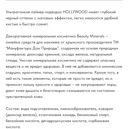
Ультратонкая лайнер-подводка HOLLYWOOD имеет глубокий
черный оттенок с матовым эффектом, легко наносится удобной
кистью и быстро сохнет.
Декоративная минеральная косметика Beauty Minerals –
линейка средств для макияжа от крымского производителя ТМ
"Мануфактура Дом Природы", созданная на основе природных
минералов: диоксида кремния, оксида железа, натуральной
слюды. Чистая минеральная косметика не содержит опасных
веществ и не вредит здоровью. В неё не добавляются химические
отдушки, красители, тальк, спирт, и консерванты. Кроме того, в
ней есть такие элементы, которые не просто не вредят, но и
приносят пользу красоте и здоровью – не закупоривают поры,
дают коже дышать и благотворно сказываются на состоянии
чувствительной кожи.
Состав: вода подготовленная, пленкообразователь, коварин
(диоксид железа), ксантановая камедь, бензиловый спирт,
бензойная кислота, дегидроуксусная кислота, сорбиновая
кислота.