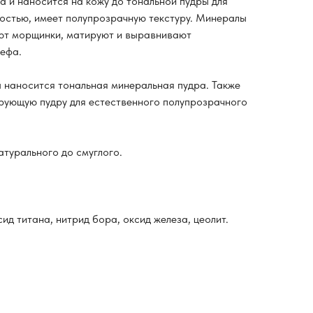
а и наносится на кожу до тональной пудры для
ностью, имеет полупрозрачную текстуру. Минералы
ют морщинки, матируют и выравнивают
ефа.
 наносится тональная минеральная пудра. Также
рующую пудру для естественного полупрозрачного
атурального до смуглого.
ид титана, нитрид бора, оксид железа, цеолит.