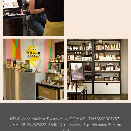
ИП Фирсов Альберт Дмитриевич, ОГРНИП: 324385000087571,
ИНН: 381297525222, 664043. г. Иркутск, б-р Рябикова, 20А, кв.
280