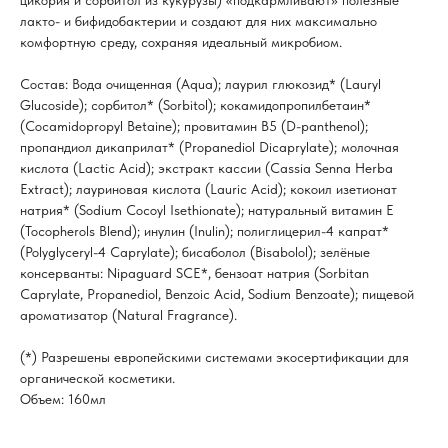
цикория и сорбитол из кукурузы) «подкармливают» полезные
лакто- и бифидобактерии и создают для них максимально
комфортную среду, сохраняя идеальный микробиом.
Состав: Вода очищенная (Aqua); лаурил глюкозид* (Lauryl
Glucoside); сорбитол* (Sorbitol); кокамидопропилбетаин*
(Cocamidopropyl Betaine); провитамин В5 (D-panthenol);
пропандиол дикаприлат* (Propanediol Dicaprylate); молочная
кислота (Lactic Acid); экстракт кассии (Cassia Senna Herba
Extract); лауриновая кислота (Lauric Acid); кокоил изетионат
натрия* (Sodium Cocoyl Isethionate); натуральный витамин Е
(Tocopherols Blend); инулин (Inulin); полиглицерил-4 капрат*
(Polyglyceryl-4 Caprylate); бисаболол (Bisabolol); зелёные
консерванты: Nipaguard SCE*, бензоат натрия (Sorbitan
Caprylate, Propanediol, Benzoic Acid, Sodium Benzoate); пищевой
ароматизатор (Natural Fragrance).
(*) Разрешены европейскими системами экосертификации для
органической косметики.
Объем: 160мл