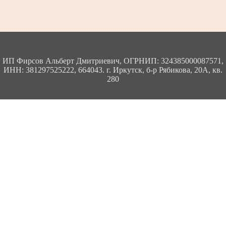
ИП Фирсов Альберт Дмитриевич, ОГРНИП: 324385000087571,
ИНН: 381297525222, 664043. г. Иркутск, б-р Рябикова, 20А, кв.
280