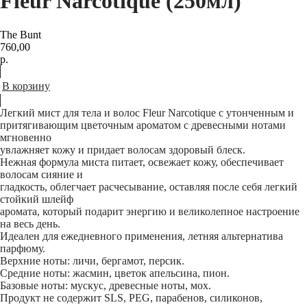
Fleur Narcotique (250мл)
The Bunt
760,00
р.
В корзину
Легкий мист для тела и волос Fleur Narcotique с утонченным и
притягивающим цветочным ароматом с древесными нотами
мгновенно
увлажняет кожу и придает волосам здоровый блеск.
Нежная формула миста питает, освежает кожу, обеспечивает
волосам сияние и
гладкость, облегчает расчесывание, оставляя после себя легкий
стойкий шлейф
аромата, который подарит энергию и великолепное настроение
на весь день.
Идеален для ежедневного применения, летняя альтернатива
парфюму.
Верхние ноты: личи, бергамот, персик.
Средние ноты: жасмин, цветок апельсина, пион.
Базовые ноты: мускус, древесные ноты, мох.
Продукт не содержит SLS, PEG, парабенов, силиконов,