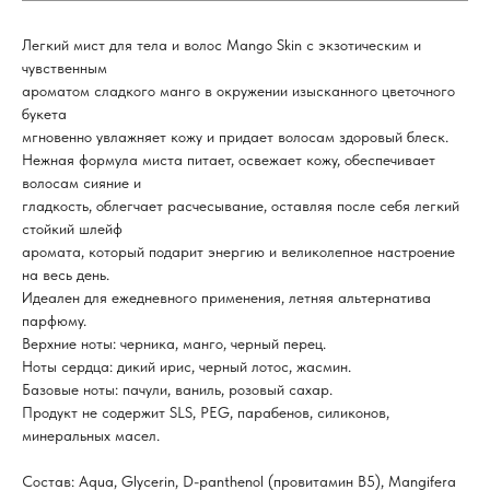
Легкий мист для тела и волос Mango Skin с экзотическим и
чувственным
ароматом сладкого манго в окружении изысканного цветочного
букета
мгновенно увлажняет кожу и придает волосам здоровый блеск.
Нежная формула миста питает, освежает кожу, обеспечивает
волосам сияние и
гладкость, облегчает расчесывание, оставляя после себя легкий
стойкий шлейф
аромата, который подарит энергию и великолепное настроение
на весь день.
Идеален для ежедневного применения, летняя альтернатива
парфюму.
Верхние ноты: черника, манго, черный перец.
Ноты сердца: дикий ирис, черный лотос, жасмин.
Базовые ноты: пачули, ваниль, розовый сахар.
Продукт не содержит SLS, PEG, парабенов, силиконов,
минеральных масел.
Состав: Aqua, Glycerin, D-panthenol (провитамин В5), Mangifera