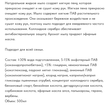
Натуральное жидкое мыло создает мягкую пену, которая
прекрасно очищает и не сушит кожу рук. Мягкая пена прекрасно
очищает кожу рук. Мыло содержит мягкие ПАВ растительного
происхождения. Они оказывают бережное воздействие и не
сушат кожу рук, поэтому мыло подходит для ежедневного частого
использования. Коллоидное серебро обеспечивает
антибактериальную защиту. Аромат мылу придают эфирные
масла.
Подходит для всей семьи.
Состав: ≥30% вода подготовленная, 5-15% амфотерный ПАВ
(кокамидопропилбетаин), <5%: глицерин, неионогенные ПАВ
(кокоглюкозид, лауроил метил глюкамид), анионный ПАВ
(кокоилизетионат натрия), хлорид натрия, каприлил/каприл
гликозиды пшеничных отрубей, концентрат коллоидного серебра,
бензиловый спирт, бензойная кислота, дегидроуксусная кислота,
сорбиновая кислота, эфирные масла алоэ, пальмарозы, герани,
вербены.
Объем: 500мл