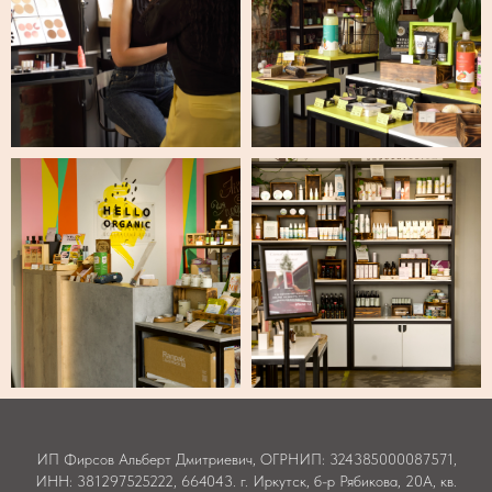
ИП Фирсов Альберт Дмитриевич, ОГРНИП: 324385000087571,
ИНН: 381297525222, 664043. г. Иркутск, б-р Рябикова, 20А, кв.