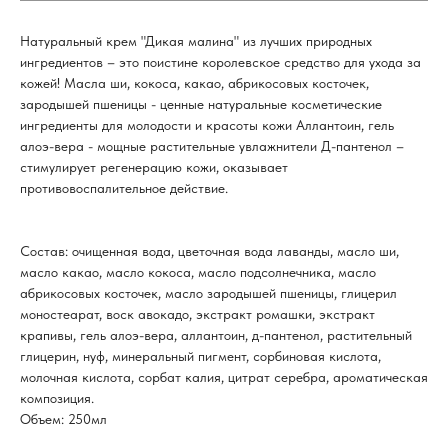
Натуральный крем "Дикая малина" из лучших природных
ингредиентов – это поистине королевское средство для ухода за
кожей! Масла ши, кокоса, какао, абрикосовых косточек,
зародышей пшеницы - ценные натуральные косметические
ингредиенты для молодости и красоты кожи Аллантоин, гель
алоэ-вера - мощные растительные увлажнители Д-пантенол –
стимулирует регенерацию кожи, оказывает
противовоспалительное действие.
Состав: очищенная вода, цветочная вода лаванды, масло ши,
масло какао, масло кокоса, масло подсолнечника, масло
абрикосовых косточек, масло зародышей пшеницы, глицерил
моностеарат, воск авокадо, экстракт ромашки, экстракт
крапивы, гель алоэ-вера, аллантоин, д-пантенол, растительный
глицерин, нуф, минеральный пигмент, сорбиновая кислота,
молочная кислота, сорбат калия, цитрат серебра, ароматическая
композиция.
Объем: 250мл