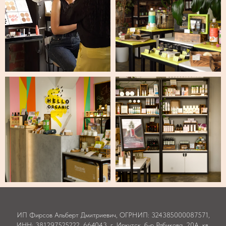
ИП Фирсов Альберт Дмитриевич, ОГРНИП: 324385000087571,
ИНН: 381297525222, 664043. г. Иркутск, б-р Рябикова, 20А, кв.