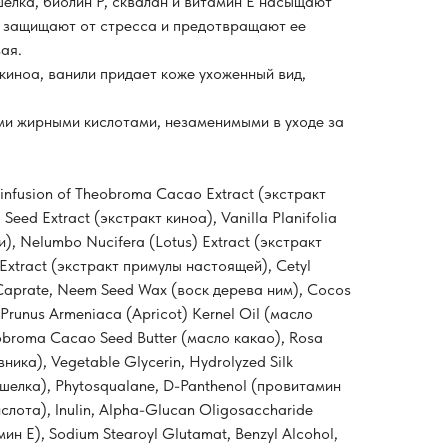
елка, биолин Р, сквалан и витамин Е насыщают
 защищают от стресса и предотвращают ее
ая.
киноа, ванили придает коже ухоженный вид,
и жирными кислотами, незаменимыми в уходе за
 infusion of Theobroma Cacao Eхtract (экстракт
eed Extract (экстракт киноа), Vanilla Planifolia
и), Nelumbo Nucifera (Lotus) Extract (экстракт
r Extract (экстракт примулы настоящей), Cetyl
/Caprate, Neem Seed Wax (воск дерева ним), Cocos
 Prunus Armeniaca (Apricot) Kernel Oil (масло
broma Cacao Seed Butter (масло какао), Rosa
ника), Vegetable Glycerin, Hydrolyzed Silk
шелка), Phytosqualane, D-Panthenol (провитамин
ислота), Inulin, Alpha-Glucan Oligosaccharide
мин Е), Sodium Stearoyl Glutamat, Benzyl Alcohol,