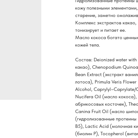
Гидролизованные протеины ш
кожу полезными элементами,
старение, заметно омолажив
Комплекс экстрактов какао, 
тонизирует и питает ее.
Масло кокоса богато ценным
кожей тела.
Состав: Deionized water with
какао), Chenopodium Quinoa S
Bean Extract (экстракт ванил
лотоса), Primula Veris Flowe
Alcohol, Caprylyl–Caprylate
Nucifera Oil (масло кокоса),
абрикосовых косточек), Theo
Canina Fruit Oil (масло шипов
(гидролизованные протеины 
В5), Lactic Acid (молочная к
(биолин Р), Tocopherol (вита