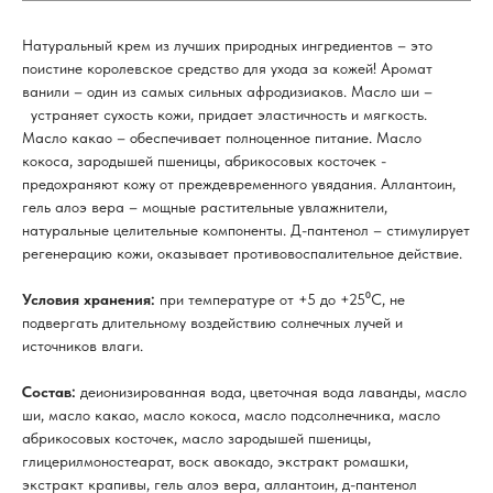
Натуральный крем из лучших природных ингредиентов – это
поистине королевское средство для ухода за кожей! Аромат
ванили – один из самых сильных афродизиаков. Масло ши –
устраняет сухость кожи, придает эластичность и мягкость.
Масло какао – обеспечивает полноценное питание. Масло
кокоса, зародышей пшеницы, абрикосовых косточек -
предохраняют кожу от преждевременного увядания. Аллантоин,
гель алоэ вера – мощные растительные увлажнители,
натуральные целительные компоненты. Д-пантенол – стимулирует
регенерацию кожи, оказывает противовоспалительное действие.
Условия хранения:
при температуре от +5 до +25⁰С, не
подвергать длительному воздействию солнечных лучей и
источников влаги.
Состав:
деионизированная вода, цветочная вода лаванды, масло
ши, масло какао, масло кокоса, масло подсолнечника, масло
абрикосовых косточек, масло зародышей пшеницы,
глицерилмоностеарат, воск авокадо, экстракт ромашки,
экстракт крапивы, гель алоэ вера, аллантоин, д-пантенол