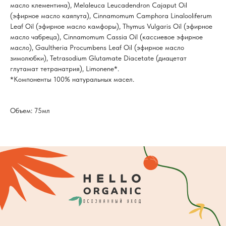
масло клементина), Melaleuca Leucadendron Cajaput Oil
(эфирное масло каяпута), Cinnamomum Camphora Linalooliferum
Leaf Oil (эфирное масло камфоры), Thymus Vulgaris Oil (эфирное
масло чабреца), Cinnamomum Cassia Oil (кассиевое эфирное
масло), Gaultheria Procumbens Leaf Oil (эфирное масло
зимолюбки), Tetrasodium Glutamate Diacetate (диацетат
глутамат тетранатрия), Limonene*.
*Компоненты 100% натуральных масел.
Объем: 75мл