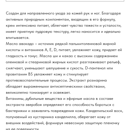
Создан для направленного ухода за кожей рук и ног. Благодаря
активным природным компонентам, входящим в его формулу,
крем интенсивно питает, облегчает чувство тяжести и усталости,
имеет приятную пудровую текстуру, легко наносится и идеально
впитывается.
Масло авокадо – источник редкой пальмитолеиновой жирной
кислоты и витаминов A, E, D, питает, увлажняет кожу, придает ей
гладкость и тонус. Масла ши и какао с высоким содержанием
олеиновой и стеариновой жирных кислот разглаживают рельеф,
смягчают, уменьшают шелушение и сухость. D-пантенол или
провитамин В5 увлажняет кожу и стимулирует
противовоспалительные процессы. Экстракт розмарина
обладает выраженными антисептическими свойствами,
великолепно тонизирует и освежает.
Витамины, дубильные вещества и эфирные масла в составе
экстракта зверобоя определяют его способность бороться с
бактериями и заживлять повреждения кожи. Канделильский воск,
получаемый из кустарника канделилла, оберегает кожу от
внешних воздействий, формируя невесомую защитную пленочку
на ее поверхности.