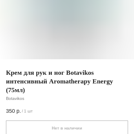
Крем для рук и ног Botavikos
интенсивный Aromatherapy Energy
(75мл)
Botavikos
350
р.
/
1 шт
Нет в наличии