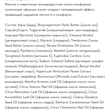
Ментол и энергичная жизнерадостная мятно-камфорная
композиция эфирных масел создают охлаждающий эффект,
придающий ощущение легкости и комфорта.
Состав: Aqua (вода), Butyrospermum Parkii Butter (масло ши),
Caprylic/Capric Triglyceride (каприлик/каприк триглицериды),
Isopropyl Myristate (изопропил миристат), Cetearyl Alcohol
(цетеариловый спирт), Glycerin (глицерин), Theobroma Cacao
Seed Butter (масло какао), Persea Gratissima Oil (масло
авокадо), Panthenol (пантенол), Menthol (ментол натуральный),
Tocopheryl Acetate (витамин Е), Euphorbia Cerifera Cera
(канделильский воск), Sodium Cetearyl Sulfate (цетеарил сульфат
натрия), Ethylhexylglycerin (этилгексилглицерин), Benzyl Alcohol
(бензиловый спирт), Hypericum Perforatum Flower Extract
(экстракт зверобоя), Rosmarinus Officinalis Leaf Extract (экстракт
розмарина), Mentha Arvensis Leaf Oil (эфирное масло мяты
луговой), Citrus Sinensis Peel Oil (эфирное масло апельсина),
Citrus Reticulata Leaf Oil (эфирное масло мандарина), Citrus
Aurantifolia Leaf Oil (эфирное масло лайма), Cedrus Deodara
Seed Oil (эфирное масло кедра), Elettaria Cardamomum Seed Oil
(эфирное масло кардамона), Citrus Clementina Peel Oil (эфирное