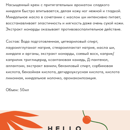
Насыщенный крем с притягательным ароматом сладкого
миндаля быстро впитывается, делая кожу ног нежной и гладкой.
Миндальное масло в сочетании с маслом ши интенсивно питает,
восстанавливает эластичность и мягкость даже очень сухой кожи.
Экстракт монарды оказывает противовоспалительное действие.
Состав: Вода подготовленная, цетеариловый спирт,
лауроилглутамат натрия, стеароиллактат натрия, масла ши,
миндаля и арганы, экстракт монарды, соевый воск, каприк/
каприлик триглицерид, ксантановая камедь, Д-пантенол,
аллантоин, экстракт ванили, бензиловый спирт, сорбиновая
кислота, бензойная кислота, дегидроуксусная кислота, кислота
лимонная, миндальное молочко, аромакомпозиция.
Объем: 50мл