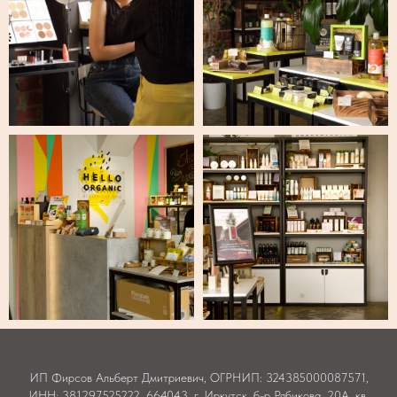
ИП Фирсов Альберт Дмитриевич, ОГРНИП: 324385000087571,
ИНН: 381297525222, 664043. г. Иркутск, б-р Рябикова, 20А, кв.