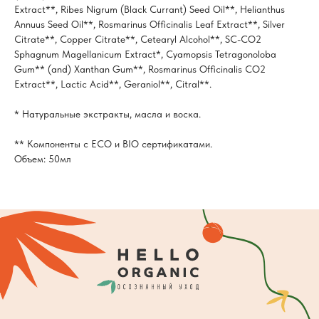
Extract**, Ribes Nigrum (Black Currant) Seed Oil**, Helianthus
Annuus Seed Oil**, Rosmarinus Officinalis Leaf Extract**, Silver
Citrate**, Copper Citrate**, Сetearyl Alcohol**, SC-CO2
Sphagnum Magellanicum Extract*, Cyamopsis Tetragonoloba
Gum** (and) Xanthan Gum**, Rosmarinus Officinalis CO2
Extract**, Lactic Acid**, Geraniol**, Citral**.
* Натуральные экстракты, масла и воска.
** Компоненты с ECO и BIO сертификатами.
Объем: 50мл