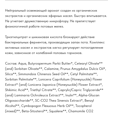
Нейтральный освежающий аромат создан из органических
экстрактов и органических эфирных масел. Быстро впитывается.
Не угнетает дружественную микрофлору. Не препятствует
физиологичной работе потовых желез.
Триэтилцитрат и шикимовая кислота блокируют действие
бактериальных ферментов, производящих запах пота. Комплекс
активных масел и экстрактов мягко регулирует потоотделение
кожи, зависимое от колебаний половых гормонов.
Состав: Aqua, Butyrospermum Parkii Butter*, Cetearyl Olivаte**
(and) Sorbitan Olivate**, Calamine, Prunus Amygdalus Dulcis Oil*,
Silica**, Simmondsia Chinensis Seed Oil**, Cetyl Palmitate**,
Sorbitan Palmitate**, Lonicera Caprifolium (Honeysuckle) Flower
Extract* (and) Lonicera Japonica (Honeysuckle) Flower Extract*,
Shikimic Acid**, Triethyl Citrate**, Caprylic/Capric Triglyceride**
(and) Laminaria Ochroleuca Extract**, Inulin**, Alpha-Glucan
Oligosaccharide**, SC-CO2 Thea Sinensis Extract*, Benzyl
Alcohol**, Cymbopogon Flexuosus Herb Oil**, Tocopherol
(mixed)**, Beta-Sitosterol**, Squalene**, Chamomile CO2