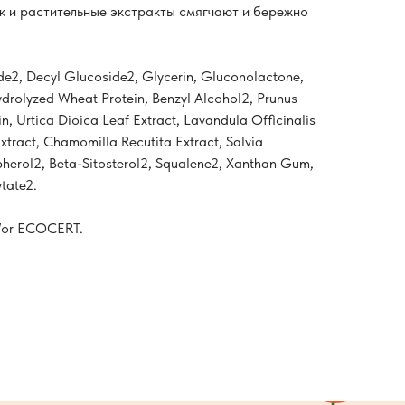
 и растительные экстракты смягчают и бережно
e2, Decyl Glucoside2, Glycerin, Gluconolactone,
Hydrolyzed Wheat Protein, Benzyl Alcohol2, Prunus
n, Urtica Dioica Leaf Extract, Lavandula Officinalis
xtract, Chamomilla Recutita Extract, Salvia
opherol2, Beta-Sitosterol2, Squalene2, Xanthan Gum,
tate2.
d/or ECOCERT.