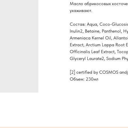
Масло абрикосовых косточек
ухаживают.
Состав: Aqua, Coco-Glucosid
Inulin2, Betaine, Panthenol, 
Armeniaca Kernel Oil, Allantoi
Extract, Arctium Lappa Root E
Officinalis Leaf Extract, Toc
Glyceryl Laurate2, Sodium Phy
[2] certified by COSMOS an
Объем: 230мл