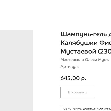
Шампунь-гель д
Калябушки Фиф
Мустаевой (23
Мастерская Олеси Муста
Артикул:
645,00
р.
В корзину
Назначение: деликатное очищ