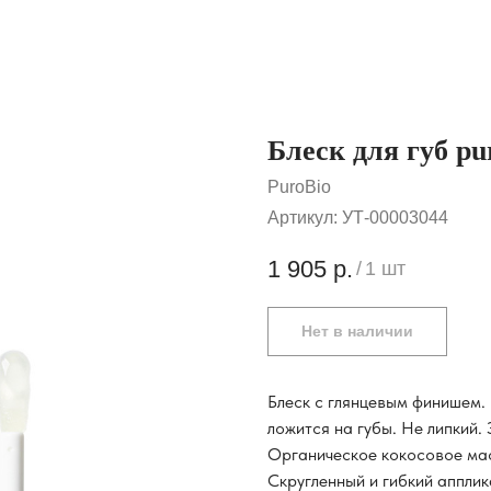
Блеск для губ pu
PuroBio
Артикул:
УТ-00003044
1 905
р.
/
1 шт
Нет в наличии
Блеск с глянцевым финишем.
ложится на губы. Не липкий.
Органическое кокосовое мас
Скругленный и гибкий апплик