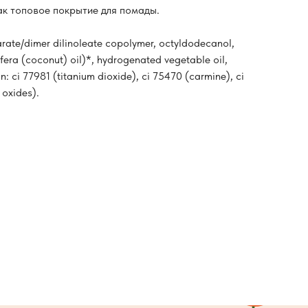
ак топовое покрытие для помады.
arate/dimer dilinoleate copolymer, octyldodecanol,
fera (coconut) oil)*, hydrogenated vegetable oil,
n: ci 77981 (titanium dioxide), ci 75470 (carmine), ci
 oxides).